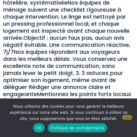
hôtelière, systématiséeNos équipes de
ménage suivent une checklist rigoureuse à
chaque intervention. Le linge est nettoyé par
un pressing professionnel local, et chaque
logement est inspecté avant chaque nouvelle
arrivée.Objectif : aucun faux pas, aucun avis
négatif évitable. Une communication réactive,
7j/7Nos équipes répondent aux voyageurs
dans les meilleurs délais. Vous conservez une
excellente note de communication, sans
jamais lever le petit doigt. 3. 3 astuces pour
optimiser son logement, même avant de
déléguer Rédiger une annonce claire et
engageanteMentionnez les points forts locaux
(proximité tram, calme, commerces) et utilisez
Nous utilisons des cookies pour vous garantir la meilleure
des photos lumineuses et réalistes. Anticiper
expérience sur notre site web. Si vous continuez à utiliser ce
les questions fréquentes des voyageursCode
site, nous supposerons que vous en êtes satisfait.
wifi, stationnement, heures d’arrivée… plus
OK
Politique de confidentialité
vous anticipez, moins vous serez sollicité à
toute heure. S’adapter aux saisons localesLe