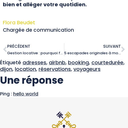
bien et alléger votre quotidien.
Flora Beudet
Chargée de communication
PRÉCÉDENT
SUIVANT
Gestion locative : pourquoi faire appel à une conciergerie pour votre investissement immobilier ?
5 escapades originales à moins d’une heure de Dijon
Étiqueté
adresses
,
airbnb
,
booking
,
courtedurée
,
dijon
,
location
,
réservations
,
voyageurs
Une réponse
Ping :
hello world